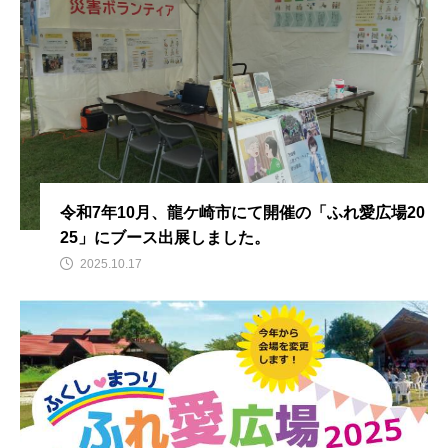
寄附金贈呈式
出前講座
災害ボランティア募集
節税
企業版ふるさと納税
災害ボランティア登録
FUND
BORA-SHIKI
能登半島地震
オンライン
災害ボランティア活動支援基金
令和7年10月、龍ケ崎市にて開催の「ふれ愛広場20
25」にブース出展しました。
PARTNERS
REGISTER
TOPICS
2025.10.17
EVENT