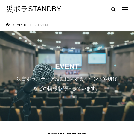
災ボラSTANDBY
茨城県災害ボランティア活動支援サイト
ARTICLE
EVENT
CATEGORY
カテゴリ名をクリックしていただくと、カテゴリトップへ移動します。
EVENT
BORA-SHIKI
EVENT
災害ボランティア活動に関するイベントや研修
などの情報を発信しています。
「いばらき学ぼうさいwith防災
茨城県の災害
」
フェス」に「災害ボランティア」
ブースを出展します。