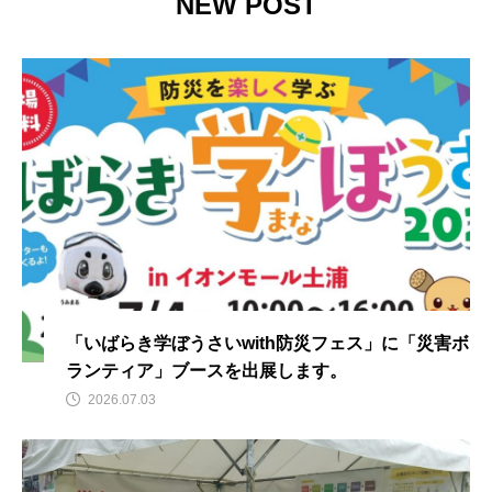
NEW POST
TAG LIST
タグをクリックしていただくと、タグトップページへ移動します。
イベント
ボラセン
研修
茨城県外の災害ボランティア募集情報
バックナンバー
ICT
ボランティア休暇
協定締結
災害ボランティア条例
高速道路
寄附金
寄付金
寄付金贈呈式
「いばらき学ぼうさいwith防災フェス」に「災害ボ
ランティア」ブースを出展します。
災害ボランティア
災害
募金
2026.07.03
いばらき学ぼうさい
高校
ボランティア
アシスト瓦
ふれ愛広場
基金サポーターズ