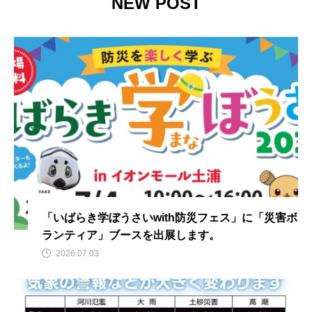
NEW POST
TAG LIST
タグをクリックしていただくと、タグトップページへ移動します。
イベント
ボラセン
研修
茨城県外の災害ボランティア募集情報
バックナンバー
ICT
ボランティア休暇
協定締結
災害ボランティア条例
高速道路
寄附金
寄付金
寄付金贈呈式
「いばらき学ぼうさいwith防災フェス」に「災害ボ
ランティア」ブースを出展します。
災害ボランティア
災害
募金
2026.07.03
いばらき学ぼうさい
高校
ボランティア
アシスト瓦
ふれ愛広場
基金サポーターズ