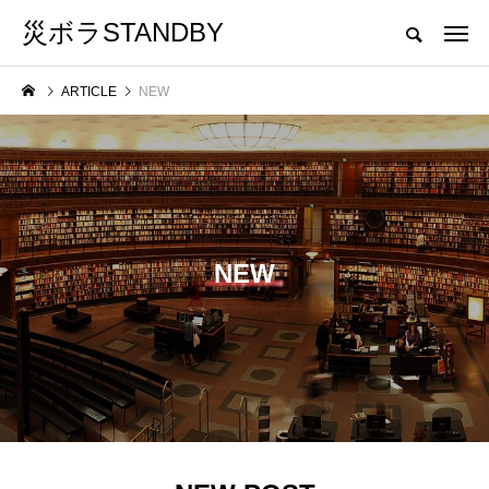
災ボラSTANDBY
茨城県災害ボランティア活動支援サイト
ARTICLE
NEW
CATEGORY
カテゴリ名をクリックしていただくと、カテゴリトップへ移動します。
EVENT
BORA-SHIKI
NEW
「いばらき学ぼうさいwith防災
茨城県の災害
」
フェス」に「災害ボランティア」
ブースを出展します。