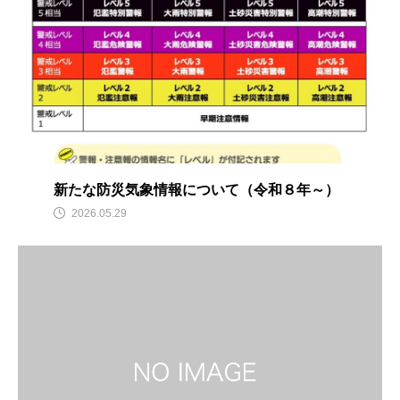
寄附金贈呈式
出前講座
災害ボランティア募集
節税
企業版ふるさと納税
災害ボランティア登録
FUND
BORA-SHIKI
能登半島地震
オンライン
災害ボランティア活動支援基金
新たな防災気象情報について（令和８年～）
2026.05.29
PARTNERS
REGISTER
TOPICS
EVENT