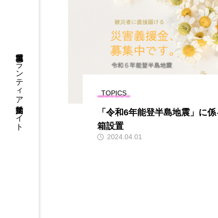
「いばらき学ぼうさいwith防災フ
「いばらき学
ェス」に「災害ボランティア」ブ
ェス」に「
茨城県災害ボランティア活動支援サイト
ースを出展します。
ースを出展
TOPICS
「令和6年能登半島地震」に係
箱設置
2024.04.01
タ
イベント
ボラセン