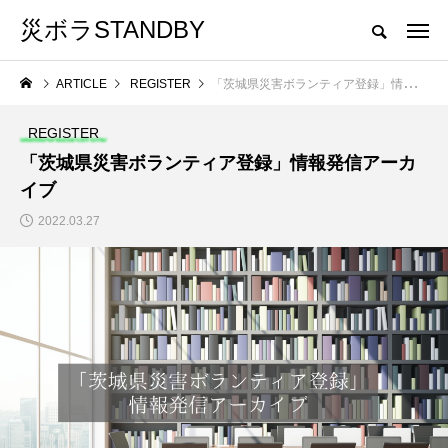
災ボラSTANDBY
茨城県災害ボランティア活動支援サイト
ARTICLE
REGISTER
「茨城県災害ボランティア登録」情報発信アーカイブ
CATEGORY
カテゴリ名をクリックしていただくと、カテゴリトップへ移動します。
REGISTER
「茨城県災害ボランティア登録」情報発信アーカ
EVENT
BORA-SHIKI
イブ
2022.03.27
「いばらき学ぼうさいwith防災
茨城県の災害
」
フェス」に「災害ボランティア」
ブースを出展します。