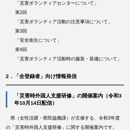
「災害ボランティアセンターについて」
寄附金贈呈式
出前講座
第2回
「災害ボランティア活動の注意事項について」
災害ボランティア募集
節税
第3回
企業版ふるさと納税
災害ボランティア登録
「安全衛生について」
FUND
BORA-SHIKI
能登半島地震
第4回
「災害ボランティア活動時の服装・装備について」
オンライン
災害ボランティア活動支援基金
PARTNERS
REGISTER
TOPICS
2．「全登録者」向け情報発信
EVENT
「災害時外国人支援研修」の開催案内（令和3
年10月14日配信）
県（女性活躍・県民協働課）が主催する、令和3年度
の「災害時外国人支援研修」に関する開催案内です。