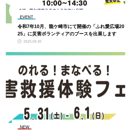
TAG LIST
EVENT
タグをクリックしていただくと、タグトップページへ移動します。
令和7年10月、龍ケ崎市にて開催の「ふれ愛広場20
25」に災害ボランティアのブースを出展します
イベント
ボラセン
研修
2025.09.30
茨城県外の災害ボランティア募集情報
バックナンバー
ICT
ボランティア休暇
協定締結
災害ボランティア条例
高速道路
寄附金
寄付金
寄付金贈呈式
災害ボランティア
災害
募金
いばらき学ぼうさい
高校
ボランティア
NEW
アシスト瓦
ふれ愛広場
基金サポーターズ