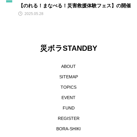
【のれる！まなべる！災害救援体験フェス】の開催
寄附金贈呈式
出前講座
2025.05.28
災害ボランティア募集
節税
企業版ふるさと納税
災害ボランティア登録
災ボラSTANDBY
FUND
BORA-SHIKI
能登半島地震
オンライン
災害ボランティア活動支援基金
ABOUT
PARTNERS
REGISTER
TOPICS
SITEMAP
TOPICS
EVENT
EVENT
FUND
REGISTER
BORA-SHIKI