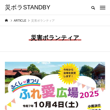
災ボラSTANDBY
茨城県災害ボランティア活動支援サイト
ARTICLE
災害ボランティア
CATEGORY
カテゴリ名をクリックしていただくと、カテゴリトップへ移動します。
災害ボランティア
TOPICS
EVENT
寄
「いばらき学ぼうさいwith防災
「いばらき学ぼうさいwith防災
フェス」に「災害ボランティア」
フェス」に「災害ボランティア
ブースを出展します。
ブースを出展します。