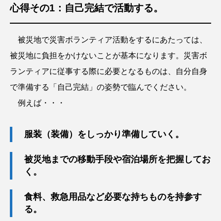
心得その1：自己完結で活動する。
寄附金贈呈式
出前講座
災害ボランティア募集
節税
被災地で災害ボランティア活動をするにあたっては、
被災地に負担をかけないことが基本になります。災害ボ
企業版ふるさと納税
災害ボランティア登録
ランティアに従事する際に必要となるものは、自分自身
FUND
BORA-SHIKI
能登半島地震
で準備する「自己完結」の姿勢で臨んでください。
オンライン
災害ボランティア活動支援基金
例えば・・・
PARTNERS
REGISTER
TOPICS
服装（装備）をしっかり準備していく。
EVENT
被災地までの移動手段や宿泊場所を把握してお
く。
食料、救急用品など必要な持ちものを持参す
る。