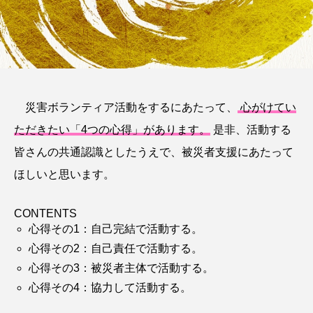
TAG LIST
タグをクリックしていただくと、タグトップページへ移動します。
イベント
ボラセン
研修
災害ボランティア活動をするにあたって、
心がけてい
茨城県外の災害ボランティア募集情報
ただきたい「4つの心得」があります。
是非、活動する
皆さんの共通認識としたうえで、被災者支援にあたって
バックナンバー
ICT
ボランティア休暇
ほしいと思います。
協定締結
災害ボランティア条例
高速道路
CONTENTS
寄附金
寄付金
寄付金贈呈式
心得その1：自己完結で活動する。
災害ボランティア
災害
募金
心得その2：自己責任で活動する。
心得その3：被災者主体で活動する。
いばらき学ぼうさい
高校
ボランティア
心得その4：協力して活動する。
アシスト瓦
ふれ愛広場
基金サポーターズ