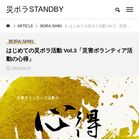
災ボラSTANDBY
茨城県災害ボランティア活動支援サイト
ARTICLE
BORA-SHIKI
はじめての災ボラ活動 Vol.3「災害ボランティア活動の心得」
CATEGORY
カテゴリ名をクリックしていただくと、カテゴリトップへ移動します。
BORA-SHIKI
はじめての災ボラ活動 Vol.3「災害ボランティア活
EVENT
BORA-SHIKI
動の心得」
2022.03.27
「いばらき学ぼうさいwith防災
茨城県の災害
」
フェス」に「災害ボランティア」
ブースを出展します。