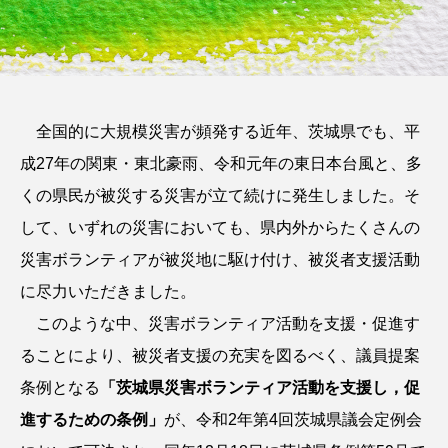
TAG LIST
タグをクリックしていただくと、タグトップページへ移動します。
全国的に大規模災害が頻発する近年、茨城県でも、平
イベント
ボラセン
研修
成27年の関東・東北豪雨、令和元年の東日本台風と、多
茨城県外の災害ボランティア募集情報
くの県民が被災する災害が立て続けに発生しました。そ
バックナンバー
ICT
ボランティア休暇
して、いずれの災害においても、県内外からたくさんの
災害ボランティアが被災地に駆け付け、被災者支援活動
協定締結
災害ボランティア条例
高速道路
に尽力いただきました。
寄附金
寄付金
寄付金贈呈式
このような中、災害ボランティア活動を支援・促進す
災害ボランティア
災害
募金
ることにより、被災者支援の充実を図るべく、議員提案
条例となる
「茨城県災害ボランティア活動を支援し，促
いばらき学ぼうさい
高校
ボランティア
進するための条例」
が、令和2年第4回茨城県議会定例会
アシスト瓦
ふれ愛広場
基金サポーターズ