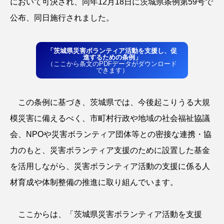
において可決され、同年12月18日に茨城県条例第59号で
公布、同日施行されました。
寄附金贈呈式
出前講座
災害ボランティア募集
節税
「茨城県災害ボランティア活動を支援し、促
進するための条例」
企業版ふるさと納税
災害ボランティア登録
（ここから条文のPDFデータがダウンロード
できます）
FUND
BORA-SHIKI
能登半島地震
この条例に基づき、茨城県では、今後起こりうる大規
オンライン
災害ボランティア活動支援基金
模災害に備えるべく、市町村行政や地域の社会福祉協議
PARTNERS
REGISTER
TOPICS
会、NPOや災害ボランティア団体等との密接な連携・協
EVENT
力のもと、災害ボランティア支援のために設置した基金
を活用しながら、災害ボランティア活動の支援に係る人
材育成や体制整備の推進に取り組んでいます。
ここからは、「茨城県災害ボランティア活動を支援