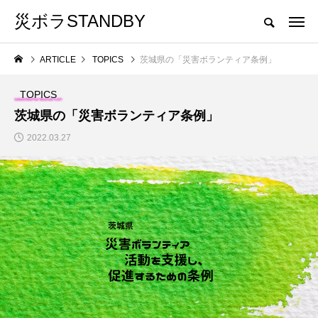
災ボラSTANDBY
茨城県災害ボランティア活動支援サイト
ARTICLE
TOPICS
茨城県の「災害ボランティア条例」
CATEGORY
カテゴリ名をクリックしていただくと、カテゴリトップへ移動します。
TOPICS
茨城県の「災害ボランティア条例」
EVENT
BORA-SHIKI
2022.03.27
「いばらき学ぼうさいwith防災
茨城県の災害
」
フェス」に「災害ボランティア」
ブースを出展します。